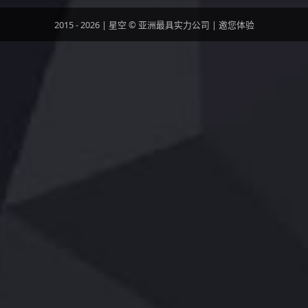
上一款产品：
电动透气褥疮防治床垫SL-F-601
他产品