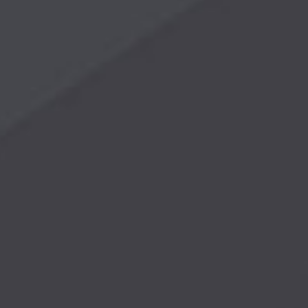
疮防治床垫
电动透气
气道：三
波动：是
气室：25