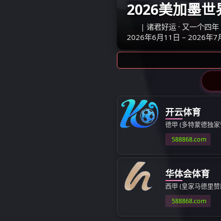
家用制氧机应对新冠真的有用吗？
在家吸氧，要注意什么？
联系我们
联系人: 神鹿医疗
联系电话: 400-993-6860
QQ:14675016（同微信）
联系地址: 北京市房山区琉璃河镇